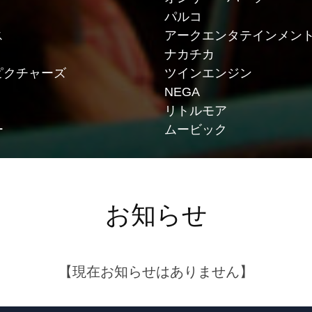
パルコ
ス
アークエンタテインメン
ナカチカ
ピクチャーズ
ツインエンジン
NEGA
リトルモア
ー
ムービック
ネマ
SUNDAE
LDH JAPAN
武蔵野エンタテインメン
SDP
お知らせ
エレファントハウス
ループ
コヨーテ
スキップ
【現在お知らせはありません】
ルム
ブシロード
フラッグ