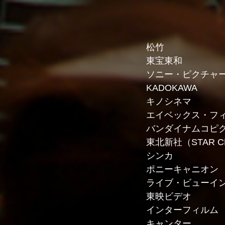
松竹
東宝東和
ソニー・ピクチャ
KADOKAWA
キノシネマ
エイベックス・フ
バンダイナムコピ
東北新社（STAR CH
シンカ
ポニーキャニオン
ライブ・ビューイ
東映ビデオ
インターフィルム
キャンター