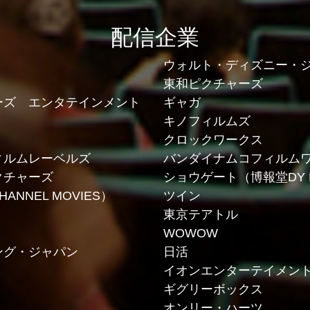
配信企業
ウォルト・ディズニー・
東和ピクチャーズ
ーズ エンタテインメント
ギャガ
キノフィルムズ
クロックワークス
ィルムレーベルズ
バンダイナムコフィルム
クチャーズ
ショウゲート（博報堂DY M
ANNEL MOVIES）
ツイン
東京テアトル
WOWOW
ング・ジャパン
日活
イオンエンターテイメン
ギグリーボックス
オンリー・ハーツ