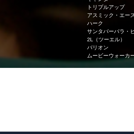
トリプルアップ
アスミック・エー
ハーク
サンタバーバラ・
2L（ツーエル）
バリオン
ムービーウォーカ
ユナイテッド・シ
BS-TBS
HIAN
Atemo
アクセスエー
コムストック・グ
シナジー
ファントム・フィ
ブシロードムーブ